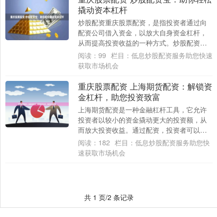
撬动资本杠杆
炒股配资重庆股票配资，是指投资者通过向
配资公司借入资金，以放大自身资金杠杆，
从而提高投资收益的一种方式。炒股配资
宝，是专门为炒股配资而设计的平台，为投
阅读：
99
栏目：
低息炒股配资服务助您快速
资者提供便....
获取市场机会
重庆股票配资 上海期货配资：解锁资
金杠杆，助您投资致富
上海期货配资是一种金融杠杆工具，它允许
投资者以较小的资金撬动更大的投资额，从
而放大投资收益。通过配资，投资者可以获
得更高的资金利用率重庆股票配资，提升投
阅读：
182
栏目：
低息炒股配资服务助您快
资效率。....
速获取市场机会
共 1 页/2 条记录