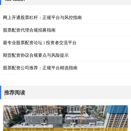
网上开通股票杠杆：正规平台与风控指南
股票配资代理合规招募指南
最专业股票配资论坛 | 投资者交流平台
期货配资协议合规要点与风险提示
股票配资公司推荐：正规平台精选指南
推荐阅读