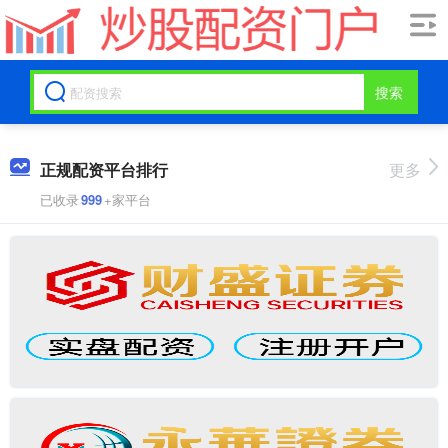
搜索
正规配资平台排行
更多
已收录
999
+家平台